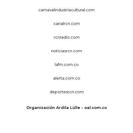
carnavalindustriacultural.com
canalrcn.com
rcnradio.com
noticiasrcn.com
lafm.com.co
alerta.com.co
deportesrcn.com
Organización Ardila Lülle - oal.com.co