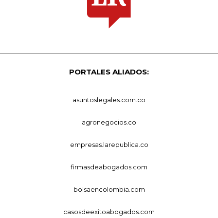
PORTALES ALIADOS:
asuntoslegales.com.co
agronegocios.co
empresas.larepublica.co
firmasdeabogados.com
bolsaencolombia.com
casosdeexitoabogados.com