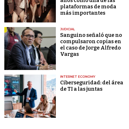
años como una de las
plataformas de moda
más importantes
JUDICIAL
Sanguino señaló que no
compulsaron copias en
el caso de Jorge Alfredo
Vargas
INTERNET ECONOMY
Ciberseguridad: del área
de TI a las juntas