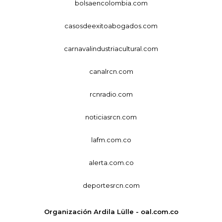
bolsaencolombia.com
casosdeexitoabogados.com
carnavalindustriacultural.com
canalrcn.com
rcnradio.com
noticiasrcn.com
lafm.com.co
alerta.com.co
deportesrcn.com
Organización Ardila Lülle - oal.com.co