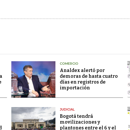
COMERCIO
Analdex alertó por
a
demoras de hasta cuatro
e
días en registros de
importación
JUDICIAL
Bogotá tendrá
movilizaciones y
d
plantones entre el 6 y el