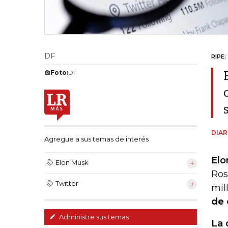
DF
RIPE:
Foto:
DF
DIAR
Agregue a sus temas de interés
Elo
Elon Musk
Ros
Twitter
mil
de 
Administre sus temas
La 