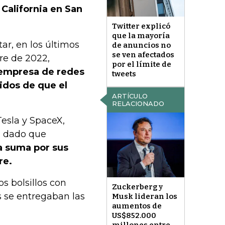
 California en San
Twitter explicó
que la mayoría
ar, en los últimos
de anuncios no
se ven afectados
re de 2022,
por el límite de
 empresa de redes
tweets
idos de que el
ARTÍCULO
RELACIONADO
esla y SpaceX,
, dado que
a suma por sus
re.
os bolsillos con
Zuckerberg y
s se entregaban las
Musk lideran los
aumentos de
US$852.000
millones entre