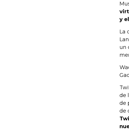
Mus
vir
y e
La 
Lan
un 
men
Wac
Gad
Twi
de 
de 
de 
Twi
nue