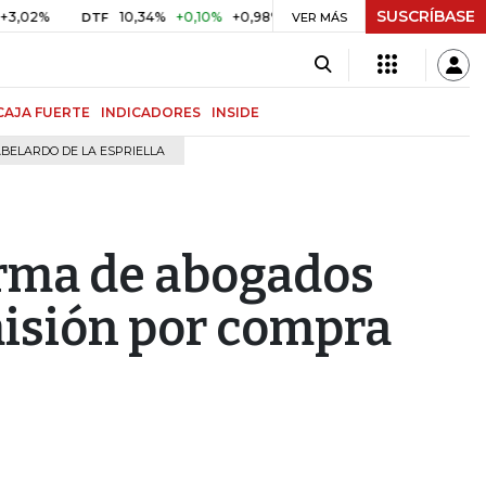
SUSCRÍBASE
10,34%
+0,10%
+0,98%
$ 416,96
+$ 0,05
+0,01%
DTF
UVR
VER MÁS
CAJA FUERTE
INDICADORES
INSIDE
BELARDO DE LA ESPRIELLA
rma de abogados
isión por compra