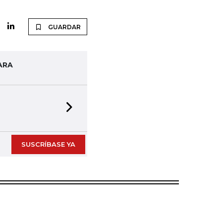
GUARDAR
ARA
Next slide
SUSCRÍBASE YA