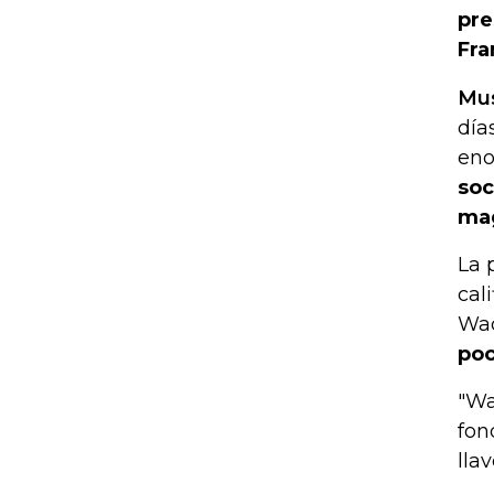
pre
Fra
Mus
día
eno
soc
mag
La 
cal
Wac
poc
"Wa
fon
lla