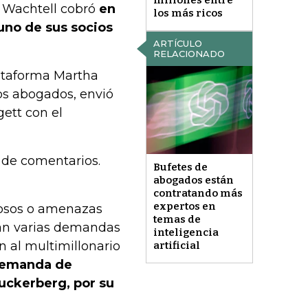
e Wachtell cobró
en
los más ricos
 uno de sus socios
ARTÍCULO
RELACIONADO
lataforma Martha
los abogados, envió
gett con el
 de comentarios.
Bufetes de
abogados están
contratando más
expertos en
ciosos o amenazas
temas de
uran varias demandas
inteligencia
n al multimillonario
artificial
demanda de
uckerberg, por su