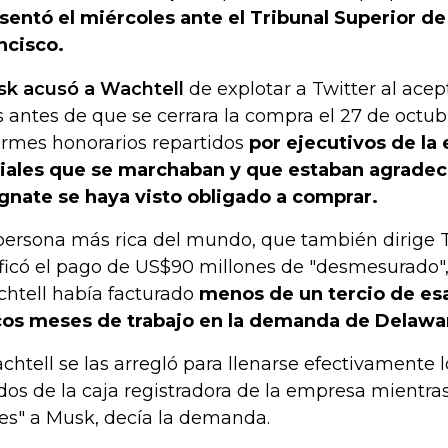
sentó el miércoles ante el Tribunal Superior de
ncisco.
k acusó a Wachtell
de explotar a Twitter al acept
s antes de que se cerrara la compra el 27 de octub
rmes honorarios repartidos
por ejecutivos de la
iales que se marchaban y que estaban agradec
nate se haya visto obligado a comprar.
persona más rica del mundo, que también dirige T
ificó el pago de US$90 millones de "desmesurado"
htell había facturado
menos de un tercio de es
os meses de trabajo en la demanda de Delawa
chtell se las arregló para llenarse efectivamente l
dos de la caja registradora de la empresa mientra
ves" a Musk, decía la demanda.