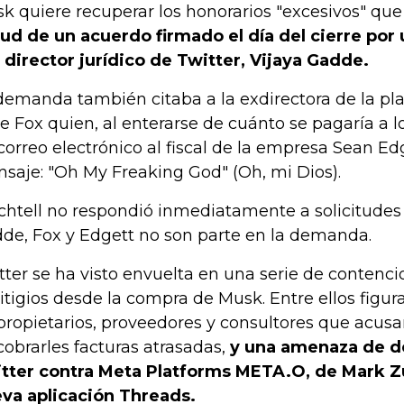
k quiere recuperar los honorarios "excesivos" qu
tud de un acuerdo firmado el día del cierre por
l director jurídico de Twitter, Vijaya Gadde.
demanda también citaba a la exdirectora de la p
e Fox quien, al enterarse de cuánto se pagaría a 
correo electrónico al fiscal de la empresa Sean Ed
saje: "Oh My Freaking God" (Oh, mi Dios).
htell no respondió inmediatamente a solicitudes
de, Fox y Edgett no son parte en la demanda.
tter se ha visto envuelta en una serie de conten
litigios desde la compra de Musk. Entre ellos fig
propietarios, proveedores y consultores que acusa
cobrarles facturas atrasadas,
y una amenaza de 
tter contra Meta Platforms META.O, de Mark Z
va aplicación Threads.