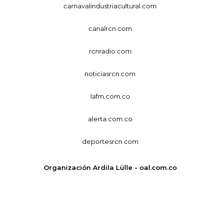
carnavalindustriacultural.com
canalrcn.com
rcnradio.com
noticiasrcn.com
lafm.com.co
alerta.com.co
deportesrcn.com
Organización Ardila Lülle - oal.com.co