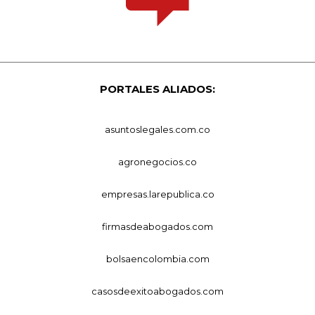
PORTALES ALIADOS:
asuntoslegales.com.co
agronegocios.co
empresas.larepublica.co
firmasdeabogados.com
bolsaencolombia.com
casosdeexitoabogados.com