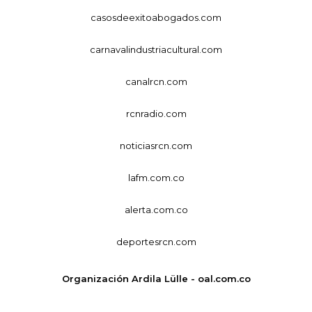
casosdeexitoabogados.com
carnavalindustriacultural.com
canalrcn.com
rcnradio.com
noticiasrcn.com
lafm.com.co
alerta.com.co
deportesrcn.com
Organización Ardila Lülle - oal.com.co