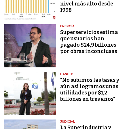
nivel más alto desde
1998
ENERGÍA
Superservicios estima
que usuarios han
pagado $24,9 billones
por obras inconclusas
BANCOS
"No subimos las tasas y
aún así logramos unas
utilidades por $1,2
billones en tres años"
JUDICIAL
La Superindustria y