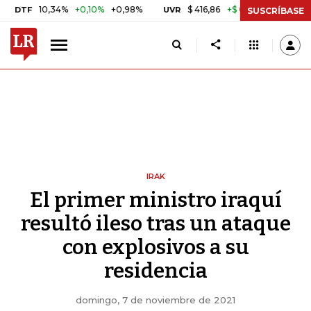
10,34%
+0,10%
+0,98%
$ 416,86
+$ 0,05
+0,01%
UVR
BITCO
SUSCRÍBASE
IRAK
El primer ministro iraquí
resultó ileso tras un ataque
con explosivos a su
residencia
domingo, 7 de noviembre de 2021