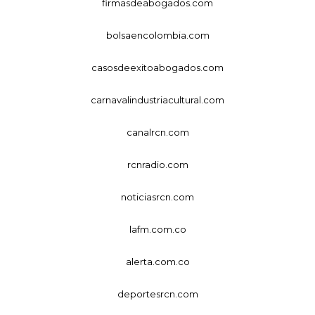
firmasdeabogados.com
bolsaencolombia.com
casosdeexitoabogados.com
carnavalindustriacultural.com
canalrcn.com
rcnradio.com
noticiasrcn.com
lafm.com.co
alerta.com.co
deportesrcn.com