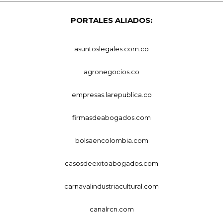
PORTALES ALIADOS:
asuntoslegales.com.co
agronegocios.co
empresas.larepublica.co
firmasdeabogados.com
bolsaencolombia.com
casosdeexitoabogados.com
carnavalindustriacultural.com
canalrcn.com