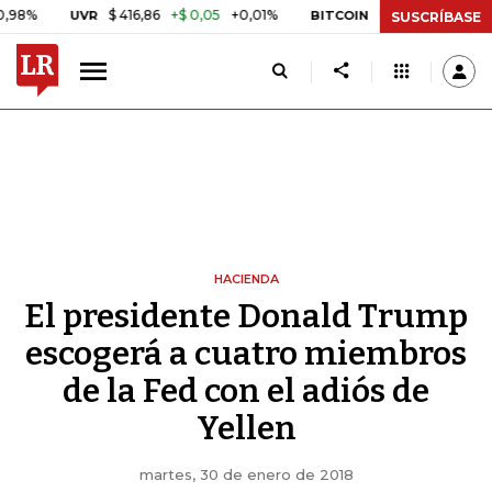
$ 416,86
+$ 0,05
+0,01%
US$ 64.442,80
-US$ 525,6
UVR
BITCOIN
SUSCRÍBASE
HACIENDA
El presidente Donald Trump
escogerá a cuatro miembros
de la Fed con el adiós de
Yellen
martes, 30 de enero de 2018