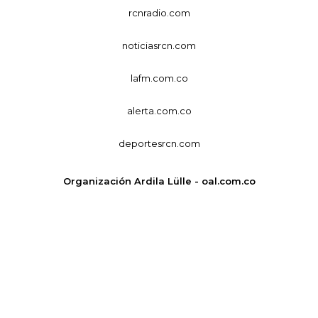
rcnradio.com
noticiasrcn.com
lafm.com.co
alerta.com.co
deportesrcn.com
Organización Ardila Lülle - oal.com.co