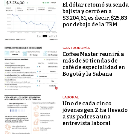
El dólar retomó su senda
bajista y cerró en a
$3.204,61, es decir, $25,83
por debajo de la TRM
GASTRONOMÍA
Coffee Master reunirá a
más de 50 tiendas de
café de especialidad en
Bogotá y la Sabana
LABORAL
Uno de cada cinco
jóvenes gen Z ha llevado
a sus padres a una
entrevista laboral