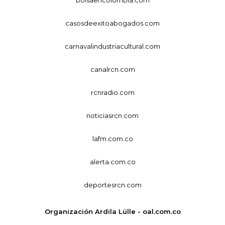
casosdeexitoabogados.com
carnavalindustriacultural.com
canalrcn.com
rcnradio.com
noticiasrcn.com
lafm.com.co
alerta.com.co
deportesrcn.com
Organización Ardila Lülle - oal.com.co