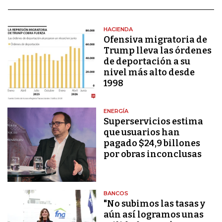
HACIENDA
Ofensiva migratoria de
Trump lleva las órdenes
de deportación a su
nivel más alto desde
1998
ENERGÍA
Superservicios estima
que usuarios han
pagado $24,9 billones
por obras inconclusas
BANCOS
"No subimos las tasas y
aún así logramos unas