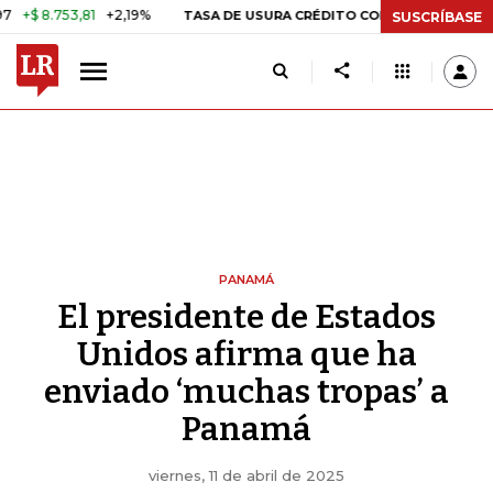
8.753,81
+2,19%
29,66%
+0,8
TASA DE USURA CRÉDITO CONSUMO
SUSCRÍBASE
PANAMÁ
El presidente de Estados
Unidos afirma que ha
enviado ‘muchas tropas’ a
Panamá
viernes, 11 de abril de 2025