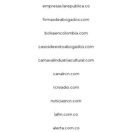
empresas.larepublica.co
firmasdeabogados.com
bolsaencolombia.com
casosdeexitoabogados.com
carnavalindustriacultural.com
canalrcn.com
rcnradio.com
noticiasrcn.com
lafm.com.co
alerta.com.co