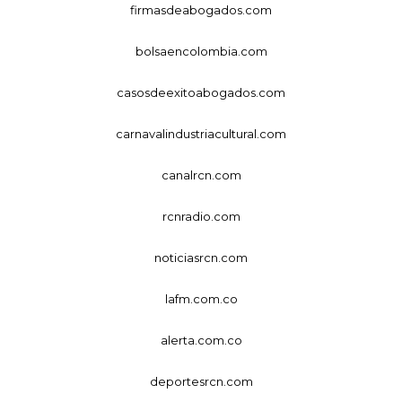
firmasdeabogados.com
bolsaencolombia.com
casosdeexitoabogados.com
carnavalindustriacultural.com
canalrcn.com
rcnradio.com
noticiasrcn.com
lafm.com.co
alerta.com.co
deportesrcn.com