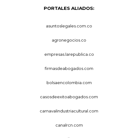
PORTALES ALIADOS:
asuntoslegales.com.co
agronegocios.co
empresas.larepublica.co
firmasdeabogados.com
bolsaencolombia.com
casosdeexitoabogados.com
carnavalindustriacultural.com
canalrcn.com