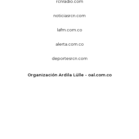
rcnradio.com
noticiasrcn.com
lafm.com.co
alerta.com.co
deportesrcn.com
Organización Ardila Lülle - oal.com.co