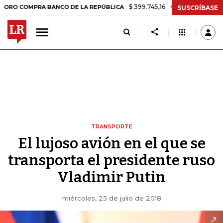
$ 399.745,16
+$ 2.295,71
+0,58%
OMPRA BANCO DE LA REPÚBLICA
T
SUSCRÍBASE
TRANSPORTE
El lujoso avión en el que se
transporta el presidente ruso
Vladimir Putin
miércoles, 25 de julio de 2018