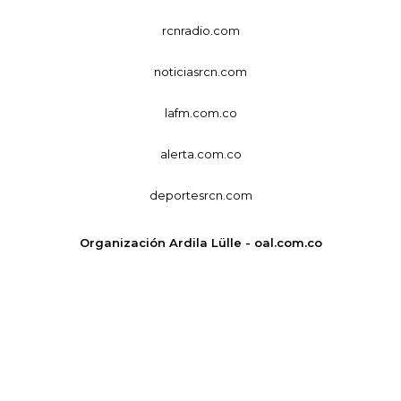
rcnradio.com
noticiasrcn.com
lafm.com.co
alerta.com.co
deportesrcn.com
Organización Ardila Lülle - oal.com.co