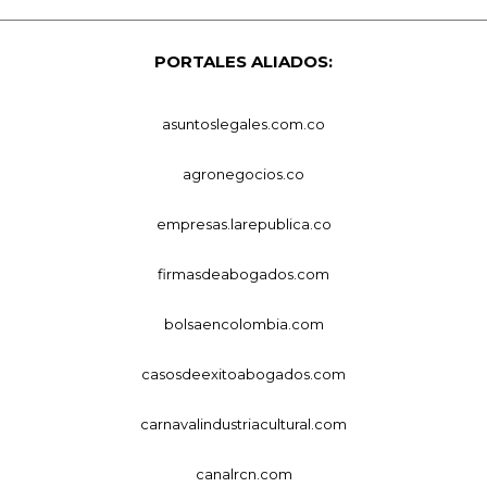
PORTALES ALIADOS:
asuntoslegales.com.co
agronegocios.co
empresas.larepublica.co
firmasdeabogados.com
bolsaencolombia.com
casosdeexitoabogados.com
carnavalindustriacultural.com
canalrcn.com