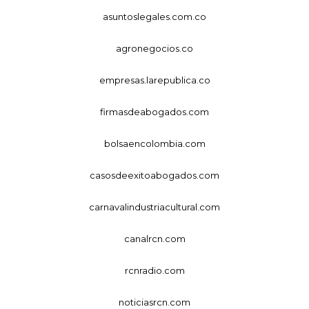
asuntoslegales.com.co
agronegocios.co
empresas.larepublica.co
firmasdeabogados.com
bolsaencolombia.com
casosdeexitoabogados.com
carnavalindustriacultural.com
canalrcn.com
rcnradio.com
noticiasrcn.com