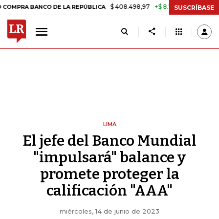
$ 408.498,97
+$ 8.753,81
+2,19%
BANCO DE LA REPÚBLICA
TASA D
SUSCRÍBASE
LIMA
El jefe del Banco Mundial
"impulsará" balance y
promete proteger la
calificación "AAA"
miércoles, 14 de junio de 2023