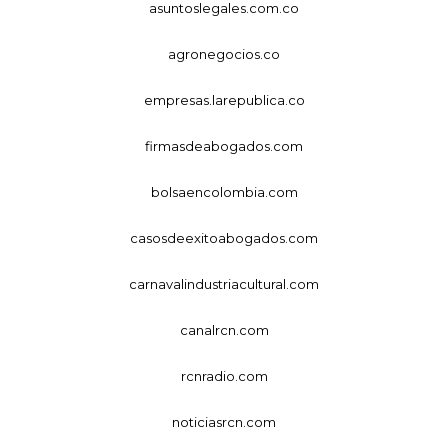
asuntoslegales.com.co
agronegocios.co
empresas.larepublica.co
firmasdeabogados.com
bolsaencolombia.com
casosdeexitoabogados.com
carnavalindustriacultural.com
canalrcn.com
rcnradio.com
noticiasrcn.com