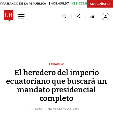
$ 408.498,97
+$ 8.753,81
+2,19%
 DE LA REPÚBLICA
TASA DE USU
SUSCRÍBASE
ECUADOR
El heredero del imperio
ecuatoriano que buscará un
mandato presidencial
completo
jueves, 6 de febrero de 2025