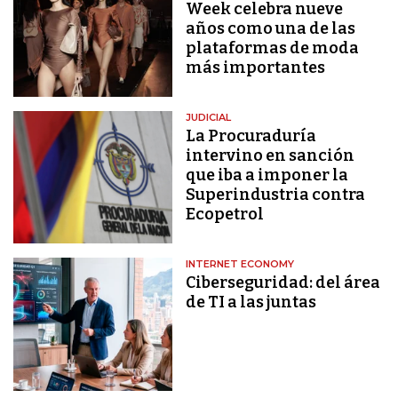
Week celebra nueve
años como una de las
plataformas de moda
más importantes
JUDICIAL
La Procuraduría
intervino en sanción
que iba a imponer la
Superindustria contra
Ecopetrol
INTERNET ECONOMY
Ciberseguridad: del área
de TI a las juntas