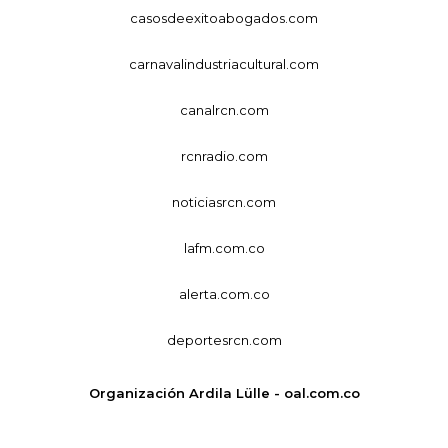
casosdeexitoabogados.com
carnavalindustriacultural.com
canalrcn.com
rcnradio.com
noticiasrcn.com
lafm.com.co
alerta.com.co
deportesrcn.com
Organización Ardila Lülle - oal.com.co