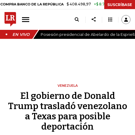
$ 408.498,97
+$ 8.753,81
+2,19%
BANCO DE LA REPÚBLICA
TASA 
SUSCRÍBASE
EN VIVO
Posesión presidencial de Abelardo de la Espriell
VENEZUELA
El gobierno de Donald
Trump trasladó venezolano
a Texas para posible
deportación