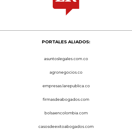
PORTALES ALIADOS:
asuntoslegales.com.co
agronegocios.co
empresas.larepublica.co
firmasdeabogados.com
bolsaencolombia.com
casosdeexitoabogados.com