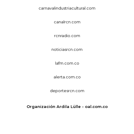
carnavalindustriacultural.com
canalrcn.com
rcnradio.com
noticiasrcn.com
lafm.com.co
alerta.com.co
deportesrcn.com
Organización Ardila Lülle - oal.com.co