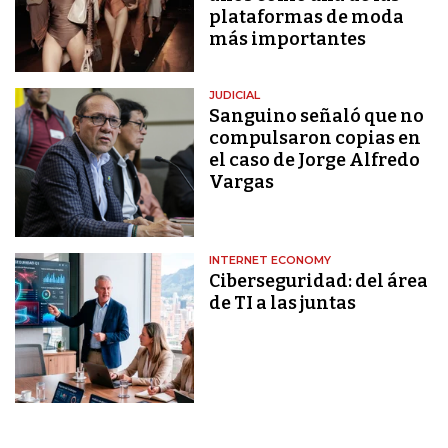
plataformas de moda
más importantes
JUDICIAL
Sanguino señaló que no
compulsaron copias en
el caso de Jorge Alfredo
Vargas
INTERNET ECONOMY
Ciberseguridad: del área
de TI a las juntas