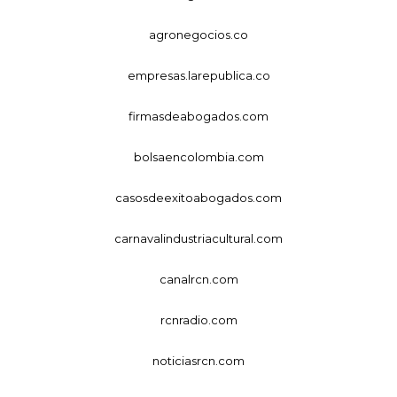
agronegocios.co
empresas.larepublica.co
firmasdeabogados.com
bolsaencolombia.com
casosdeexitoabogados.com
carnavalindustriacultural.com
canalrcn.com
rcnradio.com
noticiasrcn.com