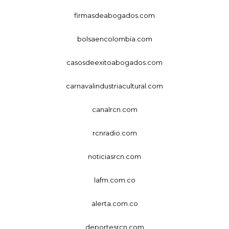
firmasdeabogados.com
bolsaencolombia.com
casosdeexitoabogados.com
carnavalindustriacultural.com
canalrcn.com
rcnradio.com
noticiasrcn.com
lafm.com.co
alerta.com.co
deportesrcn.com