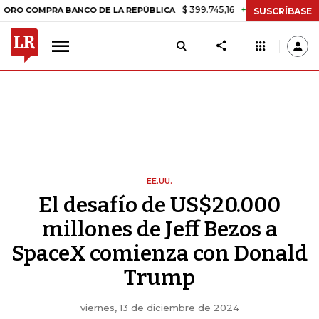
$ 399.745,16
+$ 2.295,71
+0,58%
PRA BANCO DE LA REPÚBLICA
TA
SUSCRÍBASE
EE.UU.
El desafío de US$20.000
millones de Jeff Bezos a
SpaceX comienza con Donald
Trump
viernes, 13 de diciembre de 2024