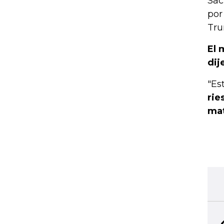
Sac
por
Tru
El 
dij
"Es
rie
mat