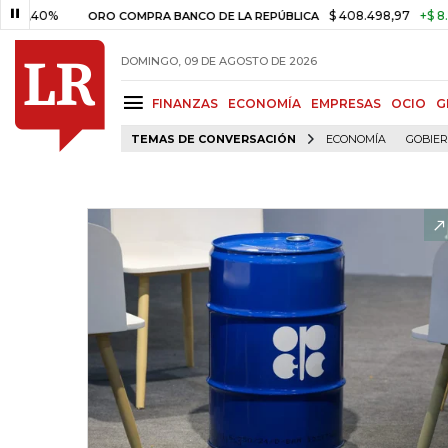
%
$ 408.498,97
+$ 8.753,81
ORO COMPRA BANCO DE LA REPÚBLICA
DOMINGO, 09 DE AGOSTO DE 2026
FINANZAS
ECONOMÍA
EMPRESAS
OCIO
G
TEMAS DE CONVERSACIÓN
ECONOMÍA
GOBIE