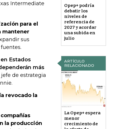
exas Intermediate
Opep+ podría
debatir los
niveles de
referencia de
zación para el
2027 y acordar
a mantener
una subida en
julio
expandir sus
fuentes.
n en Estados
ARTÍCULO
RELACIONADO
o, dependerán más
 jefe de estrategia
nnie.
a revocado la
La Opep+ espera
as compañías
menor
n la producción
crecimiento de