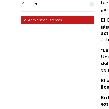
bar
OPEP+
gan
El 
Administre sus temas
gig
act
act
"La
Uni
del
de 
El 
lic
En 
ext