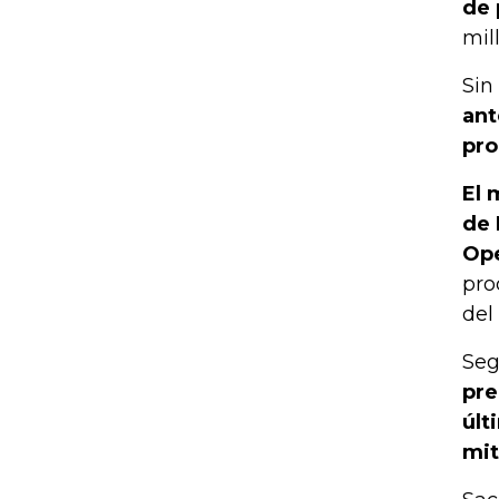
de 
mil
Sin
ant
pro
El 
de 
Op
pro
del
Seg
pre
últ
mit