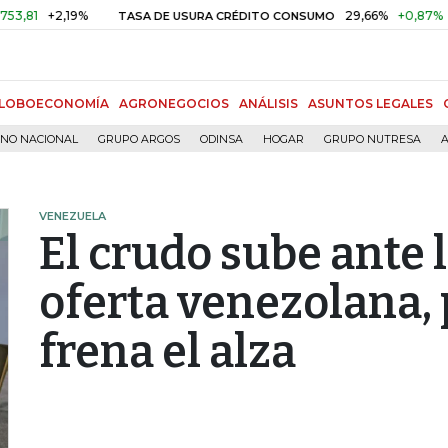
+2,19%
29,66%
+0,87%
+3,02%
TASA DE USURA CRÉDITO CONSUMO
LOBOECONOMÍA
AGRONEGOCIOS
ANÁLISIS
ASUNTOS LEGALES
RNO NACIONAL
GRUPO ARGOS
ODINSA
HOGAR
GRUPO NUTRESA
A
VENEZUELA
El crudo sube ante l
oferta venezolana, 
frena el alza