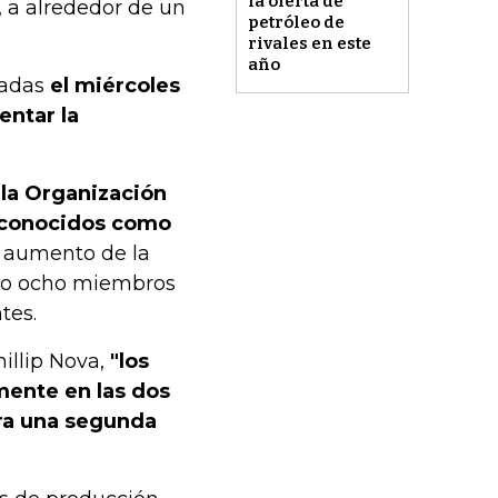
la oferta de
, a alrededor de un
petróleo de
rivales en este
año
tadas
el miércoles
entar la
 la Organización
, conocidos como
l aumento de la
ndo ocho miembros
tes.
illip Nova,
"los
mente en las dos
ara una segunda