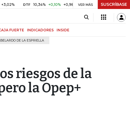
SUSCRÍBASE
10,34%
+0,10%
+0,98%
$ 417,01
+$ 0,05
+0,01%
DTF
UVR
VER MÁS
CAJA FUERTE
INDICADORES
INSIDE
BELARDO DE LA ESPRIELLA
os riesgos de la
pero la Opep+