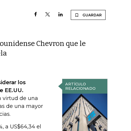
GUARDAR
adounidense Chevron que le
la
iderar los
ARTÍCULO
RELACIONADO
ue EE.UU.
 virtud de una
vas de una mayor
ias.
%, a US$64,34 el