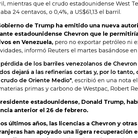
ril, mientras que el crudo estadounidense West T
aba 24 centavos, o 0,4%, a US$61,13 el barril.
Gobierno de Trump ha emitido una nueva autori
ante estadounidense Chevron que le permitirí
ivos en Venezuela,
pero no exportar petróleo ni 
ividades, informó Reuters el martes basándose en 
 pérdida de los barriles venezolanos de Chevro
dos dejará a las refinerías cortas y, por lo tant
 crudo de Oriente Medio"
, escribió en una nota el
materias primas y carbono de Westpac, Robert Re
presidente estadounidense, Donald Trump, habí
encia anterior el 26 de febrero.
los últimos años, las licencias a Chevron y otr
ranjeras han apoyado una ligera recuperación e