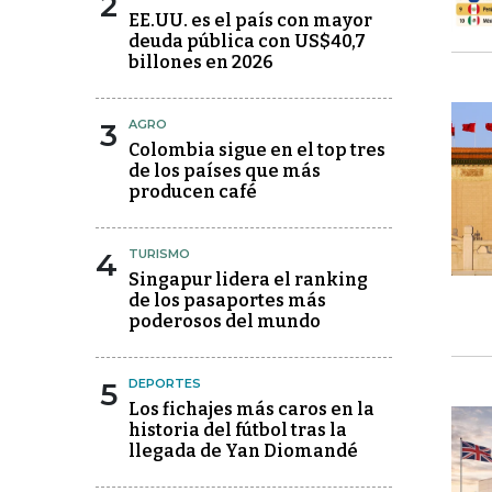
2
EE.UU. es el país con mayor
deuda pública con US$40,7
billones en 2026
3
AGRO
Colombia sigue en el top tres
de los países que más
producen café
4
TURISMO
Singapur lidera el ranking
de los pasaportes más
poderosos del mundo
5
DEPORTES
Los fichajes más caros en la
historia del fútbol tras la
llegada de Yan Diomandé