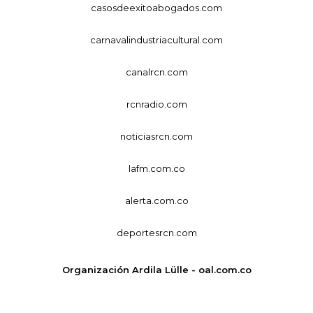
casosdeexitoabogados.com
carnavalindustriacultural.com
canalrcn.com
rcnradio.com
noticiasrcn.com
lafm.com.co
alerta.com.co
deportesrcn.com
Organización Ardila Lülle - oal.com.co