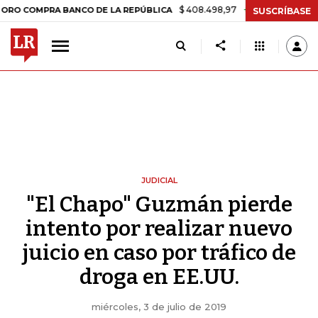
$ 408.498,97
+$ 8.753,81
+2,19%
PRA BANCO DE LA REPÚBLICA
TA
SUSCRÍBASE
JUDICIAL
"El Chapo" Guzmán pierde
intento por realizar nuevo
juicio en caso por tráfico de
droga en EE.UU.
miércoles, 3 de julio de 2019