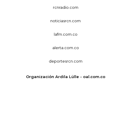
rcnradio.com
noticiasrcn.com
lafm.com.co
alerta.com.co
deportesrcn.com
Organización Ardila Lülle - oal.com.co