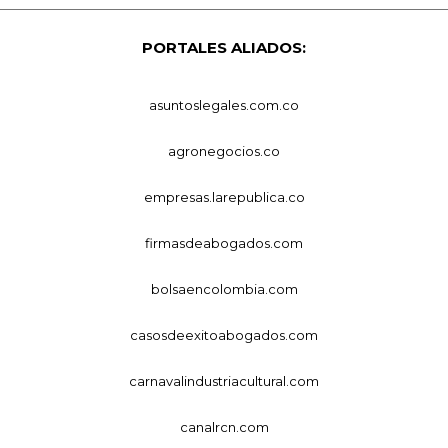
PORTALES ALIADOS:
asuntoslegales.com.co
agronegocios.co
empresas.larepublica.co
firmasdeabogados.com
bolsaencolombia.com
casosdeexitoabogados.com
carnavalindustriacultural.com
canalrcn.com