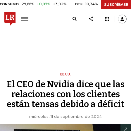
29,66%
+0,87%
+3,02%
10,34%
+0,10%
+0,98%
MO
DTF
UVR
SUSCRÍBASE
EE.UU.
El CEO de Nvidia dice que las
relaciones con los clientes
están tensas debido a déficit
miércoles, 11 de septiembre de 2024