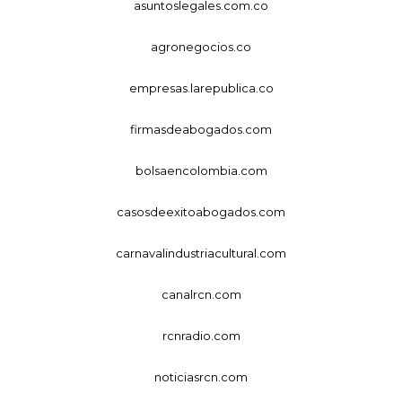
asuntoslegales.com.co
agronegocios.co
empresas.larepublica.co
firmasdeabogados.com
bolsaencolombia.com
casosdeexitoabogados.com
carnavalindustriacultural.com
canalrcn.com
rcnradio.com
noticiasrcn.com