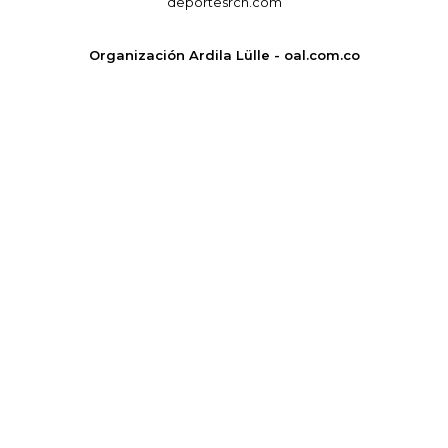
deportesrcn.com
Organización Ardila Lülle - oal.com.co