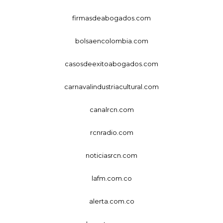
firmasdeabogados.com
bolsaencolombia.com
casosdeexitoabogados.com
carnavalindustriacultural.com
canalrcn.com
rcnradio.com
noticiasrcn.com
lafm.com.co
alerta.com.co