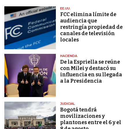
EE.UU.
FCC elimina límite de
audiencia que
restringía propiedad de
canales de televisión
locales
HACIENDA
De la Espriella se reúne
con Milei y destacó su
influencia en su llegada
a la Presidencia
JUDICIAL
Bogotá tendrá
movilizaciones y
plantones entre el 6 y el
8 de agosto