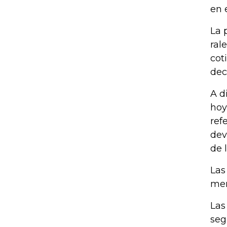
en 
La 
ral
cot
dec
A d
hoy
ref
dev
de 
Las
mer
Las
seg