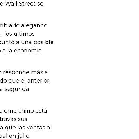
e Wall Street se
ambiario alegando
n los últimos
puntó a una posible
o a la economía
o responde más a
do que el anterior,
 la segunda
bierno chino está
itivas sus
a que las ventas al
al en julio.