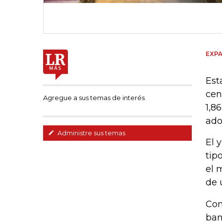
EXPA
Est
cen
Agregue a sus temas de interés
1,8
ado
Administre sus temas
El 
tip
el 
de u
Con
ban