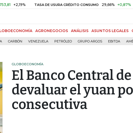
2,19%
29,66%
+0,87%
+3,02%
TASA DE USURA CRÉDITO CONSUMO
LOBOECONOMÍA
AGRONEGOCIOS
ANÁLISIS
ASUNTOS LEGALES
ÍA
CARBÓN
VENEZUELA
PETRÓLEO
GRUPO ARGOS
EBITDA
AMÉ
GLOBOECONOMÍA
El Banco Central de
devaluar el yuan po
consecutiva