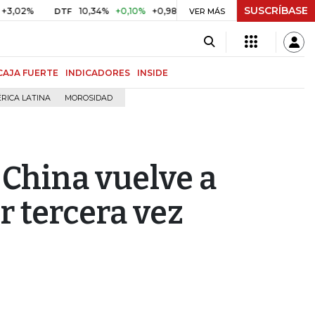
SUSCRÍBASE
10,34%
+0,10%
+0,98%
$ 416,86
+$ 0,05
+0,01%
DTF
UVR
VER MÁS
CAJA FUERTE
INDICADORES
INSIDE
RICA LATINA
MOROSIDAD
 China vuelve a
r tercera vez