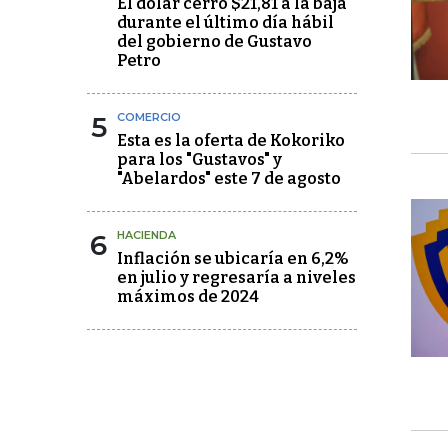
El dólar cerró $21,81 a la baja
durante el último día hábil
del gobierno de Gustavo
Petro
5
COMERCIO
Esta es la oferta de Kokoriko
para los "Gustavos" y
"Abelardos" este 7 de agosto
6
HACIENDA
Inflación se ubicaría en 6,2%
en julio y regresaría a niveles
máximos de 2024