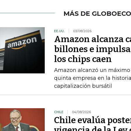
MÁS DE GLOBOEC
EE.UU.
03/08/2026
Amazon alcanza ca
billones e impulsa
los chips caen
Amazon alcanzó un máximo int
quinta empresa en la histori
capitalización bursátil
CHILE
04/08/2026
Chile evalúa poste
vigencia de la Ley