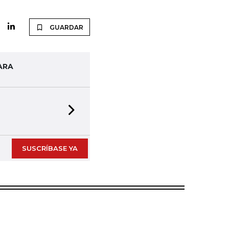
GUARDAR
ARA
Next slide
SUSCRÍBASE YA