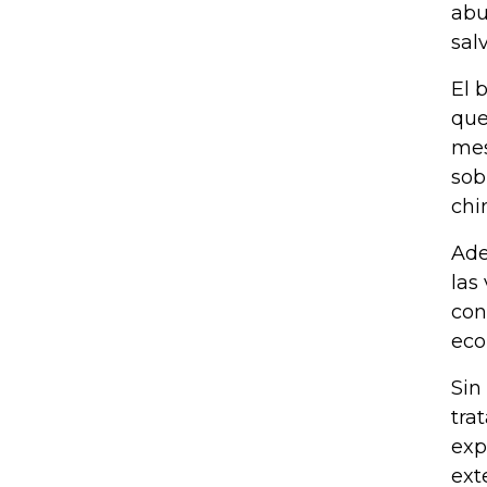
abu
sal
El 
que
mes
sob
chi
Ade
las
con
eco
Sin
tra
exp
ext