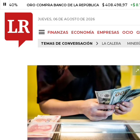
%
$ 408.498,97
+$ 8.753,81
+
ORO COMPRA BANCO DE LA REPÚBLICA
JUEVES, 06 DE AGOSTO DE 2026
FINANZAS
ECONOMÍA
EMPRESAS
OCIO
G
TEMAS DE CONVERSACIÓN
LA CALERA
MINER