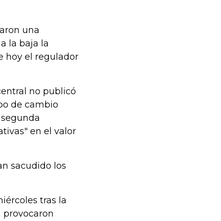
raron una
 la baja la
e hoy el regulador
central no publicó
ipo de cambio
la segunda
tivas" en el valor
an sacudido los
ércoles tras la
n provocaron