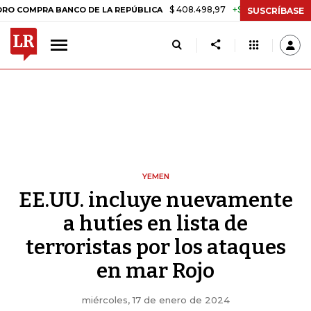
$ 408.498,97
+$ 8.753,81
+2,19%
RA BANCO DE LA REPÚBLICA
TA
SUSCRÍBASE
YEMEN
EE.UU. incluye nuevamente
a hutíes en lista de
terroristas por los ataques
en mar Rojo
miércoles, 17 de enero de 2024