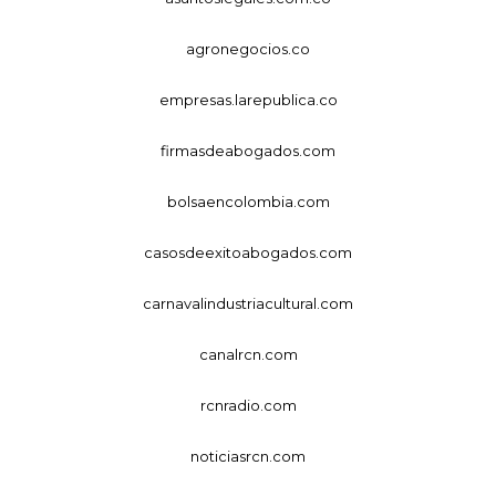
agronegocios.co
empresas.larepublica.co
firmasdeabogados.com
bolsaencolombia.com
casosdeexitoabogados.com
carnavalindustriacultural.com
canalrcn.com
rcnradio.com
noticiasrcn.com