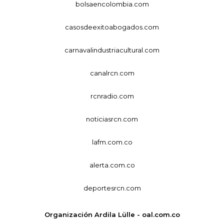
bolsaencolombia.com
casosdeexitoabogados.com
carnavalindustriacultural.com
canalrcn.com
rcnradio.com
noticiasrcn.com
lafm.com.co
alerta.com.co
deportesrcn.com
Organización Ardila Lülle - oal.com.co