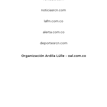
noticiasrcn.com
lafm.com.co
alerta.com.co
deportesrcn.com
Organización Ardila Lülle - oal.com.co