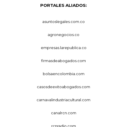
PORTALES ALIADOS:
asuntoslegales.com.co
agronegocios.co
empresas.larepublica.co
firmasdeabogados.com
bolsaencolombia.com
casosdeexitoabogados.com
carnavalindustriacultural.com
canalrcn.com
rcnradio.com