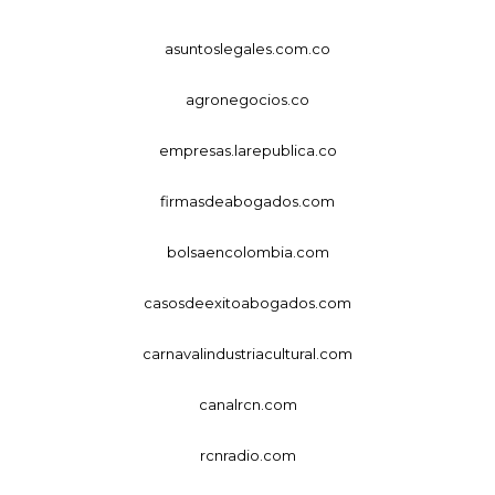
asuntoslegales.com.co
agronegocios.co
empresas.larepublica.co
firmasdeabogados.com
bolsaencolombia.com
casosdeexitoabogados.com
carnavalindustriacultural.com
canalrcn.com
rcnradio.com