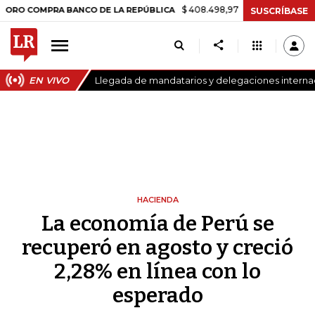
$ 408.498,97
+$ 8.753,81
+2,19%
MPRA BANCO DE LA REPÚBLICA
T
SUSCRÍBASE
EN VIVO
Llegada de mandatarios y delegaciones internaci
HACIENDA
La economía de Perú se
recuperó en agosto y creció
2,28% en línea con lo
esperado