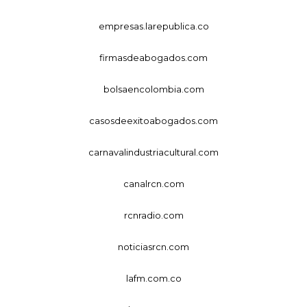
empresas.larepublica.co
firmasdeabogados.com
bolsaencolombia.com
casosdeexitoabogados.com
carnavalindustriacultural.com
canalrcn.com
rcnradio.com
noticiasrcn.com
lafm.com.co