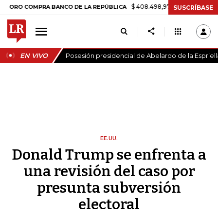
$ 408.498,97
+$ 8.753,81
+2,19%
OMPRA BANCO DE LA REPÚBLICA
SUSCRÍBASE
EN VIVO
Posesión presidencial de Abelardo de la Espriell
EE.UU.
Donald Trump se enfrenta a
una revisión del caso por
presunta subversión
electoral