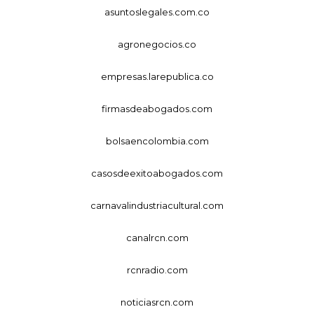
asuntoslegales.com.co
agronegocios.co
empresas.larepublica.co
firmasdeabogados.com
bolsaencolombia.com
casosdeexitoabogados.com
carnavalindustriacultural.com
canalrcn.com
rcnradio.com
noticiasrcn.com