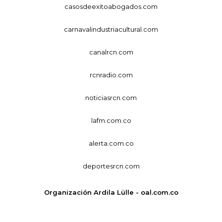
casosdeexitoabogados.com
carnavalindustriacultural.com
canalrcn.com
rcnradio.com
noticiasrcn.com
lafm.com.co
alerta.com.co
deportesrcn.com
Organización Ardila Lülle - oal.com.co