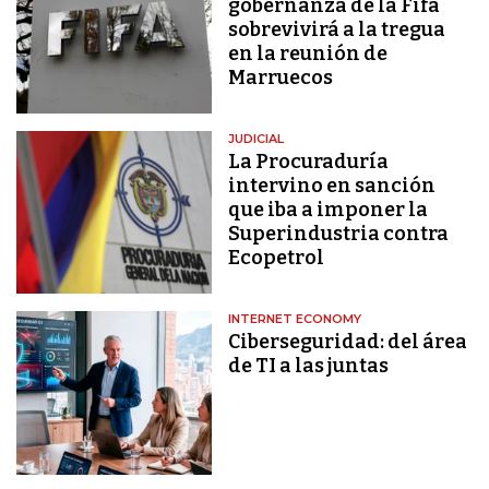
gobernanza de la Fifa
sobrevivirá a la tregua
en la reunión de
Marruecos
JUDICIAL
La Procuraduría
intervino en sanción
que iba a imponer la
Superindustria contra
Ecopetrol
INTERNET ECONOMY
Ciberseguridad: del área
de TI a las juntas