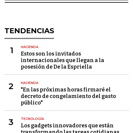
TENDENCIAS
HACIENDA
1
Estos son los invitados
internacionales que llegan a la
posesión de De la Espriella
HACIENDA
2
"En las próximas horas firmaré el
decreto de congelamiento del gasto
público"
TECNOLOGÍA
3
Los gadgets innovadores que están
transformando las tareas cotidianas