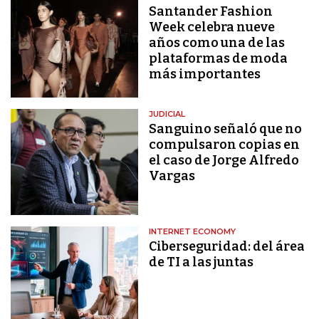
Santander Fashion
Week celebra nueve
años como una de las
plataformas de moda
más importantes
JUDICIAL
Sanguino señaló que no
compulsaron copias en
el caso de Jorge Alfredo
Vargas
INTERNET ECONOMY
Ciberseguridad: del área
de TI a las juntas