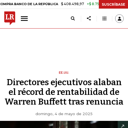
$ 408.498,97
+$ 8.753,81
+2,19%
ANCO DE LA REPÚBLICA
TASA D
SUSCRÍBASE
EE.UU.
Directores ejecutivos alaban
el récord de rentabilidad de
Warren Buffett tras renuncia
domingo, 4 de mayo de 2025