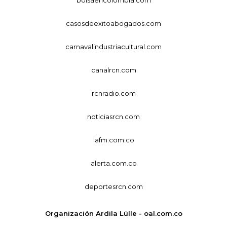
casosdeexitoabogados.com
carnavalindustriacultural.com
canalrcn.com
rcnradio.com
noticiasrcn.com
lafm.com.co
alerta.com.co
deportesrcn.com
Organización Ardila Lülle - oal.com.co