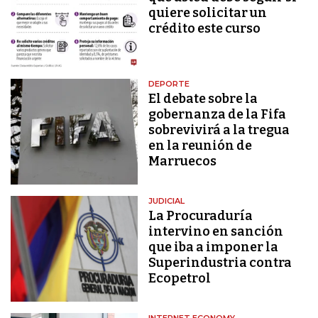
quiere solicitar un
crédito este curso
DEPORTE
El debate sobre la
gobernanza de la Fifa
sobrevivirá a la tregua
en la reunión de
Marruecos
JUDICIAL
La Procuraduría
intervino en sanción
que iba a imponer la
Superindustria contra
Ecopetrol