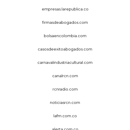
empresas.larepublica.co
firmasdeabogados.com
bolsaencolombia.com
casosdeexitoabogados.com
carnavalindustriacultural.com
canalrcn.com
rcnradio.com
noticiasrcn.com
lafm.com.co
alerta.com.co