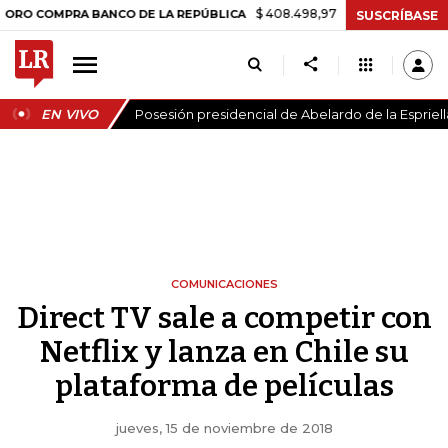
$ 408.498,97
+$ 8.753,81
+2,19%
MPRA BANCO DE LA REPÚBLICA
T
SUSCRÍBASE
EN VIVO
Posesión presidencial de Abelardo de la Espriell
COMUNICACIONES
Direct TV sale a competir con
Netflix y lanza en Chile su
plataforma de películas
jueves, 15 de noviembre de 2018