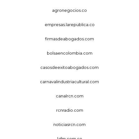
agronegocios.co
empresas.larepublica.co
firmasdeabogados.com
bolsaencolombia.com
casosdeexitoabogados.com
carnavalindustriacultural.com
canalrcn.com
rcnradio.com
noticiasrcn.com
lafm.com.co