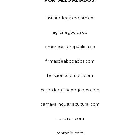
asuntoslegales.com.co
agronegocios.co
empresas.larepublica.co
firmasdeabogados.com
bolsaencolombia.com
casosdeexitoabogados.com
carnavalindustriacultural.com
canalrcn.com
rcnradio.com