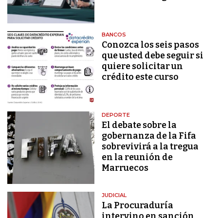
BANCOS
Conozca los seis pasos
que usted debe seguir si
quiere solicitar un
crédito este curso
DEPORTE
El debate sobre la
gobernanza de la Fifa
sobrevivirá a la tregua
en la reunión de
Marruecos
JUDICIAL
La Procuraduría
intervino en sanción