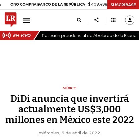
$ 408.498,97
+$ 8.753,81
+2,19%
RO COMPRA BANCO DE LA REPÚBLICA
SUSCRÍBASE
EN VIVO
Posesión presidencial de Abelardo de la Espriell
MÉXICO
DiDi anuncia que invertirá
actualmente US$3,000
millones en México este 2022
miércoles, 6 de abril de 2022