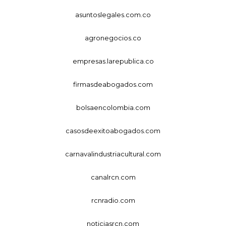
asuntoslegales.com.co
agronegocios.co
empresas.larepublica.co
firmasdeabogados.com
bolsaencolombia.com
casosdeexitoabogados.com
carnavalindustriacultural.com
canalrcn.com
rcnradio.com
noticiasrcn.com