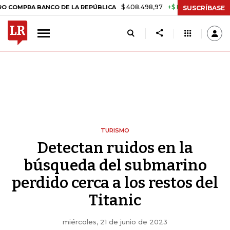
$ 408.498,97
+$ 8.753,81
+2,19%
RA BANCO DE LA REPÚBLICA
TAS
SUSCRÍBASE
TURISMO
Detectan ruidos en la
búsqueda del submarino
perdido cerca a los restos del
Titanic
miércoles, 21 de junio de 2023