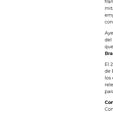
fra
mit
emp
con
Aye
del
que
Bras
El 
de 
los
rel
para
Co
Con