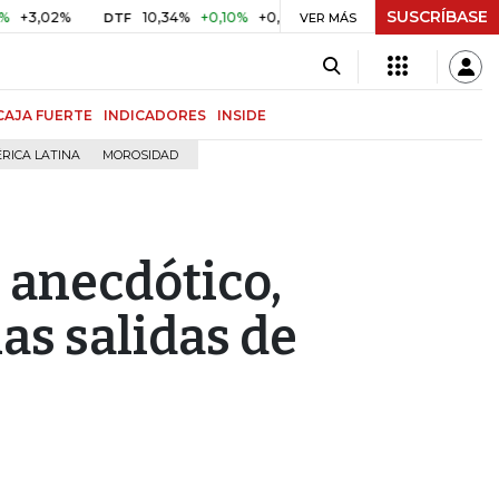
SUSCRÍBASE
2%
10,34%
+0,10%
+0,98%
$ 416,86
+$ 0,05
+0,01%
DTF
UVR
VER MÁS
CAJA FUERTE
INDICADORES
INSIDE
RICA LATINA
MOROSIDAD
 anecdótico,
las salidas de