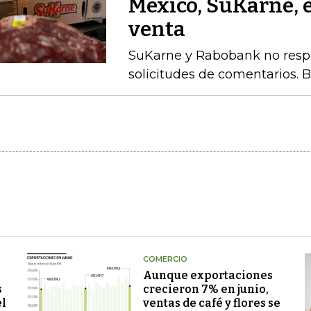
México, SuKarne, 
venta
SuKarne y Rabobank no respo
solicitudes de comentarios. 
COMERCIO
Aunque exportaciones
s
crecieron 7% en junio,
el
ventas de café y flores se