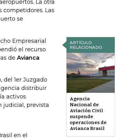
 aeropuertos. La otra
os competidores. Las
uerto se
echo Empresarial
ARTÍCULO
RELACIONADO
pendió el recurso
ias de
Avianca
o, del 1er Juzgado
gencia distribuir
ía activos
Agencia
judicial, prevista
Nacional de
Aviación Civil
suspende
operaciones de
Avianca Brasil
asil en el