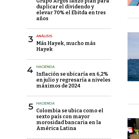
Grupo Argos lanzó plan para
duplicar el dividendo y
elevar 70% el Ebitda en tres
años
3
ANÁLISIS
Más Hayek, mucho más
Hayek
4
HACIENDA
Inflación se ubicaría en 6,2%
en julio y regresaría a niveles
máximos de 2024
5
HACIENDA
Colombia se ubica como el
sexto país con mayor
morosidad bancaria en la
América Latina