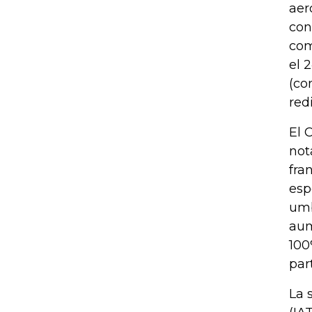
aer
con
com
el 
(co
red
El 
not
fra
esp
umb
aum
100
par
La 