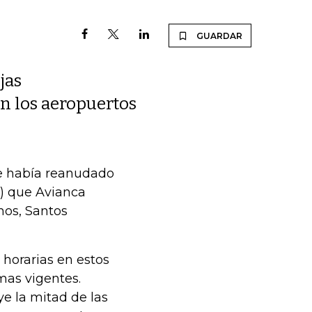
GUARDAR
jas
en los aeropuertos
ue había reanudado
ts) que Avianca
hos, Santos
 horarias en estos
mas vigentes.
ye la mitad de las