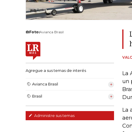
Foto:
Avianca Brasil
VAL
Agregue a sus temas de interés
La 
un 
Avianca Brasil
Bra
Brasil
Dum
La 
Administre sus temas
aer
Con