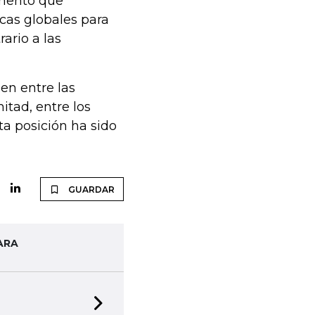
umento que
cas globales para
ario a las
den entre las
itad, entre los
a posición ha sido
GUARDAR
ARA
Next slide