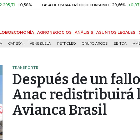
+0,58%
29,66%
+0,87%
+3,0
TASA DE USURA CRÉDITO CONSUMO
LOBOECONOMÍA
AGRONEGOCIOS
ANÁLISIS
ASUNTOS LEGALES
ÍA
CARBÓN
VENEZUELA
PETRÓLEO
GRUPO ARGOS
EBITDA
AMÉ
TRANSPORTE
Después de un fallo
Anac redistribuirá 
Avianca Brasil