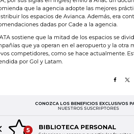
TA, por sus siglas en inglés) envió a Anac un doc
omienda que la agencia adopte las mejores prácti
istribuir los espacios de Avianca. Además, era contr
omendaciones dadas por Cade a la agencia.
IATA sostiene que la mitad de los espacios se divi
pañías que ya operan en el aeropuerto y la otra m
vos competidores, como se hace actualmente. Est
endida por Gol y Latam.
CONOZCA LOS BENEFICIOS EXCLUSIVOS P
NUESTROS SUSCRIPTORES
BIBLIOTECA PERSONAL
5
Previous slide