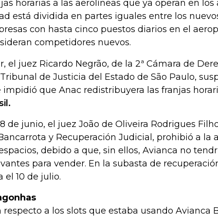
njas horarias a las aerolíneas que ya operan en los
ad está dividida en partes iguales entre los nuev
resas con hasta cinco puestos diarios en el aerop
sideran competidores nuevos.
r, el juez Ricardo Negrão, de la 2ª Cámara de Der
 Tribunal de Justicia del Estado de São Paulo, sus
 impidió que Anac redistribuyera las franjas horar
il.
28 de junio, el juez João de Oliveira Rodrigues Filh
Bancarrota y Recuperación Judicial, prohibió a la a
 espacios, debido a que, sin ellos, Avianca no tendr
evantes para vender. En la subasta de recuperación 
 el 10 de julio.
ngonhas
 respecto a los slots que estaba usando Avianca Br