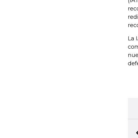
(IA
rec
red
rec
La 
com
nue
def