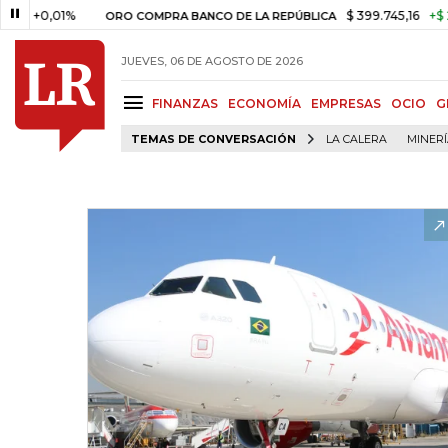
,01%
$ 399.745,16
+$ 2.295,71
ORO COMPRA BANCO DE LA REPÚBLICA
JUEVES, 06 DE AGOSTO DE 2026
FINANZAS
ECONOMÍA
EMPRESAS
OCIO
G
TEMAS DE CONVERSACIÓN
LA CALERA
MINER