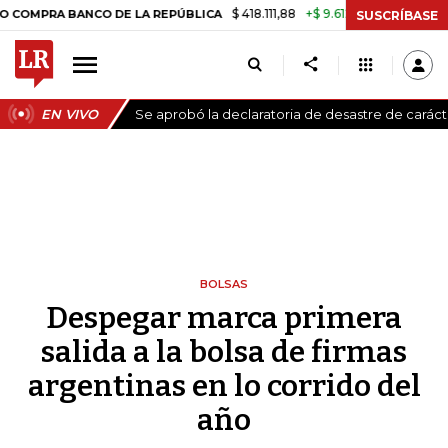
$ 418.111,88
+$ 9.612,91
+2,35%
A BANCO DE LA REPÚBLICA
TASA D
SUSCRÍBASE
EN VIVO
Se aprobó la declaratoria de desastre de carác
BOLSAS
Despegar marca primera
salida a la bolsa de firmas
argentinas en lo corrido del
año