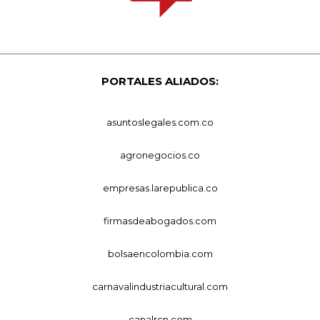
PORTALES ALIADOS:
asuntoslegales.com.co
agronegocios.co
empresas.larepublica.co
firmasdeabogados.com
bolsaencolombia.com
carnavalindustriacultural.com
canalrcn.com