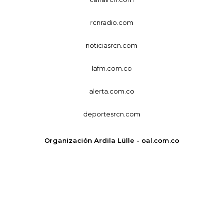
rcnradio.com
noticiasrcn.com
lafm.com.co
alerta.com.co
deportesrcn.com
Organización Ardila Lülle - oal.com.co