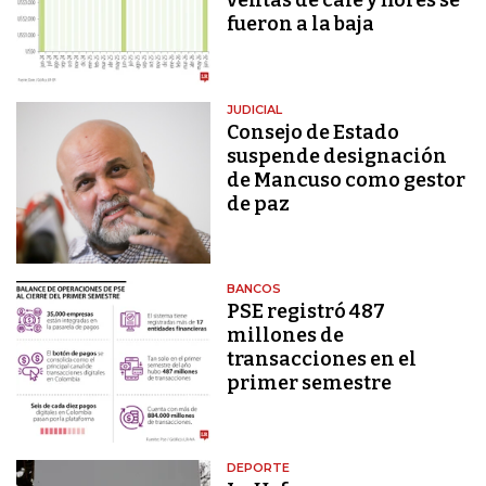
ventas de café y flores se
fueron a la baja
JUDICIAL
Consejo de Estado
suspende designación
de Mancuso como gestor
de paz
BANCOS
PSE registró 487
millones de
transacciones en el
primer semestre
DEPORTE