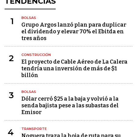
TENDENCIAS
BOLSAS
1
Grupo Argos lanzó plan para duplicar
el dividendo y elevar 70% el Ebitda en
tres años
CONSTRUCCIÓN
2
El proyecto de Cable Aéreo de La Calera
tendría una inversión de más de $1
billón
BOLSAS
3
Dólar cerró $25 a la baja y volvió a la
senda bajista pese a las subastas del
Emisor
TRANSPORTE
4
Noguera traza la hoja de ruta para su