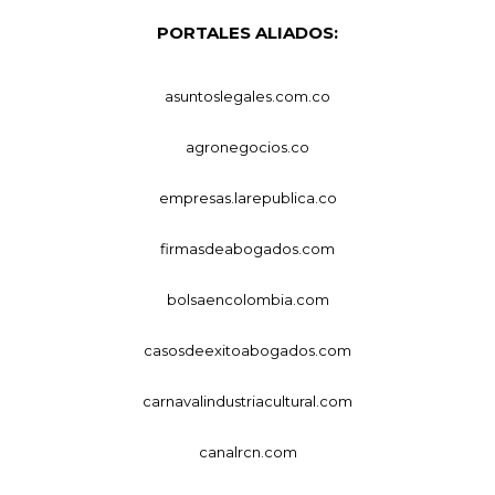
PORTALES ALIADOS:
asuntoslegales.com.co
agronegocios.co
empresas.larepublica.co
firmasdeabogados.com
bolsaencolombia.com
casosdeexitoabogados.com
carnavalindustriacultural.com
canalrcn.com