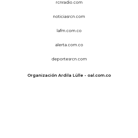
rcnradio.com
noticiasrcn.com
lafm.com.co
alerta.com.co
deportesrcn.com
Organización Ardila Lülle - oal.com.co