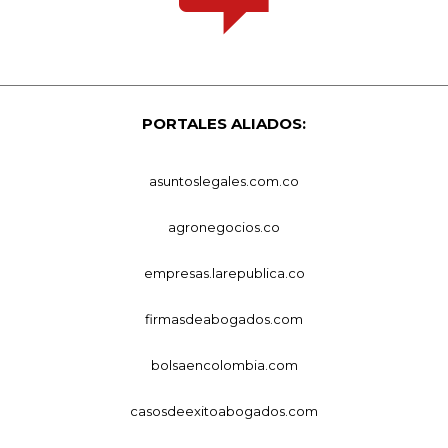
PORTALES ALIADOS:
asuntoslegales.com.co
agronegocios.co
empresas.larepublica.co
firmasdeabogados.com
bolsaencolombia.com
casosdeexitoabogados.com