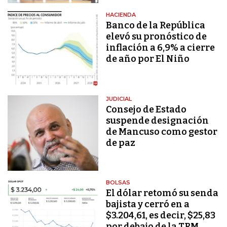
HACIENDA
Banco de la República
elevó su pronóstico de
inflación a 6,9% a cierre
de año por El Niño
JUDICIAL
Consejo de Estado
suspende designación
de Mancuso como gestor
de paz
BOLSAS
El dólar retomó su senda
bajista y cerró en a
$3.204,61, es decir, $25,83
por debajo de la TRM