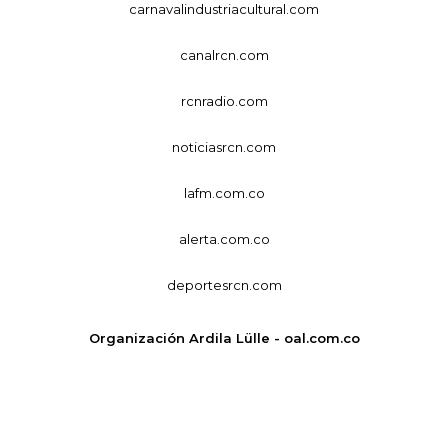
carnavalindustriacultural.com
canalrcn.com
rcnradio.com
noticiasrcn.com
lafm.com.co
alerta.com.co
deportesrcn.com
Organización Ardila Lülle - oal.com.co