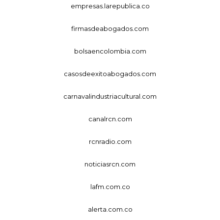
empresas.larepublica.co
firmasdeabogados.com
bolsaencolombia.com
casosdeexitoabogados.com
carnavalindustriacultural.com
canalrcn.com
rcnradio.com
noticiasrcn.com
lafm.com.co
alerta.com.co