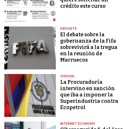
crédito este curso
DEPORTE
El debate sobre la
gobernanza de la Fifa
sobrevivirá a la tregua
en la reunión de
Marruecos
JUDICIAL
La Procuraduría
intervino en sanción
que iba a imponer la
Superindustria contra
Ecopetrol
INTERNET ECONOMY