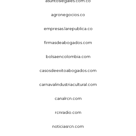
asuntoslegales.com.co
agronegocios.co
empresas.larepublica.co
firmasdeabogados.com
bolsaencolombia.com
casosdeexitoabogados.com
carnavalindustriacultural.com
canalrcn.com
rcnradio.com
noticiasrcn.com