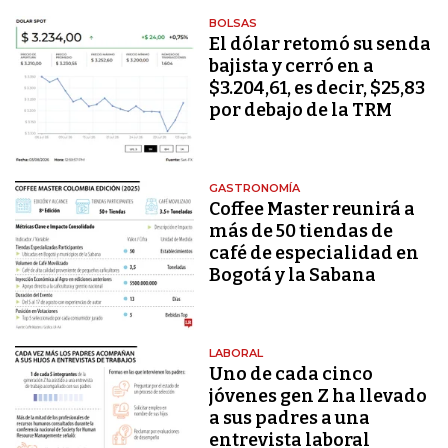
BOLSAS
El dólar retomó su senda
bajista y cerró en a
$3.204,61, es decir, $25,83
por debajo de la TRM
GASTRONOMÍA
Coffee Master reunirá a
más de 50 tiendas de
café de especialidad en
Bogotá y la Sabana
LABORAL
Uno de cada cinco
jóvenes gen Z ha llevado
a sus padres a una
entrevista laboral