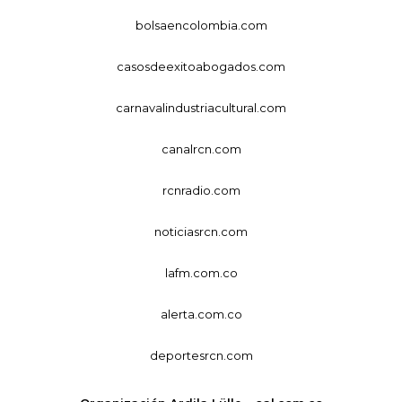
bolsaencolombia.com
casosdeexitoabogados.com
carnavalindustriacultural.com
canalrcn.com
rcnradio.com
noticiasrcn.com
lafm.com.co
alerta.com.co
deportesrcn.com