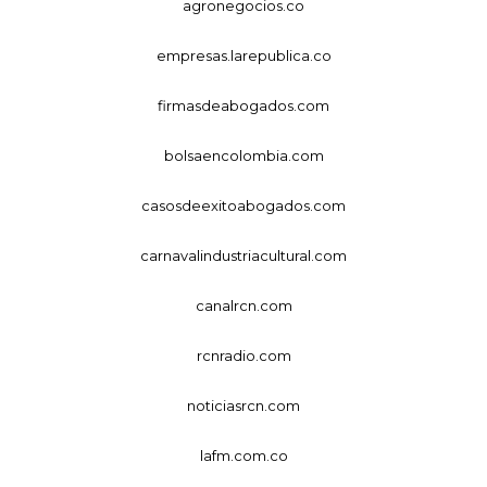
agronegocios.co
empresas.larepublica.co
firmasdeabogados.com
bolsaencolombia.com
casosdeexitoabogados.com
carnavalindustriacultural.com
canalrcn.com
rcnradio.com
noticiasrcn.com
lafm.com.co