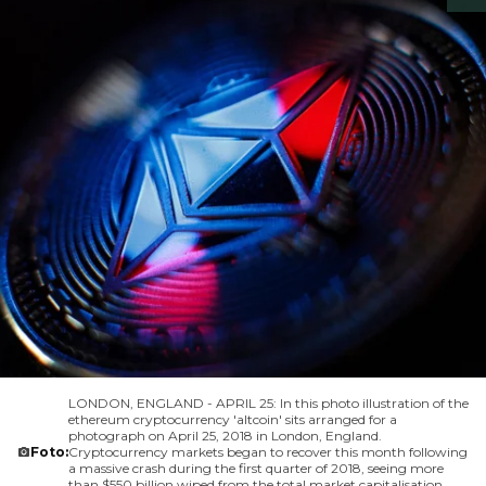
LONDON, ENGLAND - APRIL 25: In this photo illustration of the
ethereum cryptocurrency 'altcoin' sits arranged for a
photograph on April 25, 2018 in London, England.
Foto:
Cryptocurrency markets began to recover this month following
a massive crash during the first quarter of 2018, seeing more
than $550 billion wiped from the total market capitalisation.