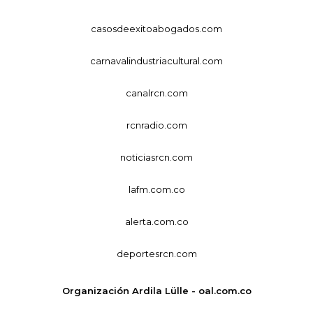
casosdeexitoabogados.com
carnavalindustriacultural.com
canalrcn.com
rcnradio.com
noticiasrcn.com
lafm.com.co
alerta.com.co
deportesrcn.com
Organización Ardila Lülle - oal.com.co