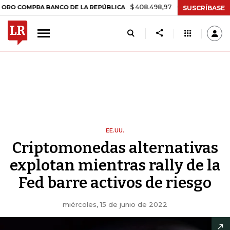
$ 408.498,97
+$ 8.753,81
+2,19%
PRA BANCO DE LA REPÚBLICA
T
SUSCRÍBASE
EE.UU.
Criptomonedas alternativas
explotan mientras rally de la
Fed barre activos de riesgo
miércoles, 15 de junio de 2022