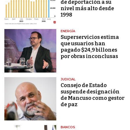
de deportación a su
nivel más alto desde
1998
ENERGÍA
Superservicios estima
que usuarios han
pagado $24,9 billones
por obras inconclusas
JUDICIAL
Consejo de Estado
suspende designación
de Mancuso como gestor
de paz
BANCOS