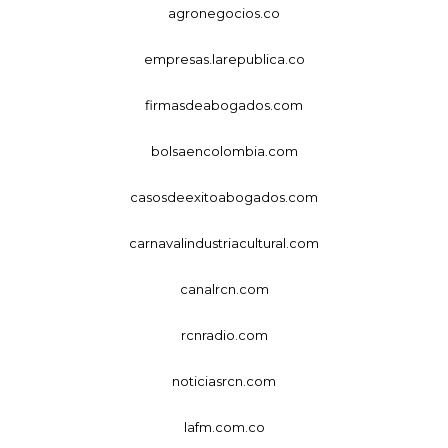
agronegocios.co
empresas.larepublica.co
firmasdeabogados.com
bolsaencolombia.com
casosdeexitoabogados.com
carnavalindustriacultural.com
canalrcn.com
rcnradio.com
noticiasrcn.com
lafm.com.co