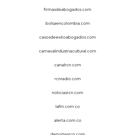
firmasdeabogados.com
bolsaencolombia.com
casosdeexitoabogados.com
carnavalindustriacultural.com
canalrcn.com
rcnradio.com
noticiasrcn.com
lafm.com.co
alerta.com.co
deportesrcn.com