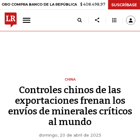
$ 408.498,97
+$ 8.753,81
+2,19%
MPRA BANCO DE LA REPÚBLICA
T
SUSCRÍBASE
CHINA
Controles chinos de las
exportaciones frenan los
envíos de minerales críticos
al mundo
domingo, 20 de abril de 2025