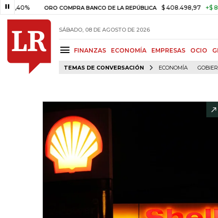
%
$ 408.498,97
+$ 8.753,81
ORO COMPRA BANCO DE LA REPÚBLICA
SÁBADO, 08 DE AGOSTO DE 2026
FINANZAS
ECONOMÍA
EMPRESAS
OCIO
G
TEMAS DE CONVERSACIÓN
ECONOMÍA
GOBIE