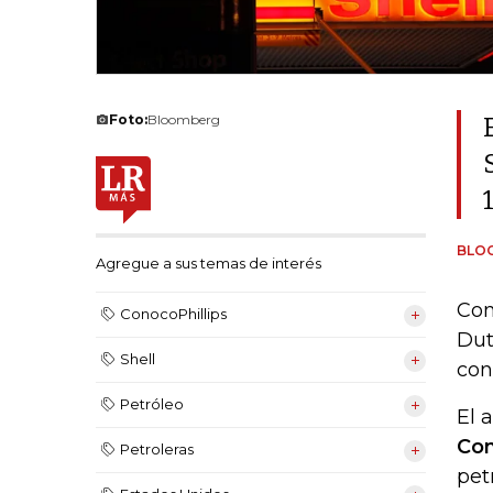
Foto:
Bloomberg
BLO
Agregue a sus temas de interés
Con
ConocoPhillips
Dut
Shell
con
Petróleo
El 
Con
Petroleras
pet