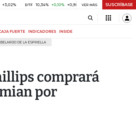
SUSCRÍBASE
10,34%
+0,10%
+0,98%
$ 417,01
+$ 0,05
+0,01%
DTF
UVR
VER MÁS
CAJA FUERTE
INDICADORES
INSIDE
BELARDO DE LA ESPRIELLA
illips comprará
rmian por