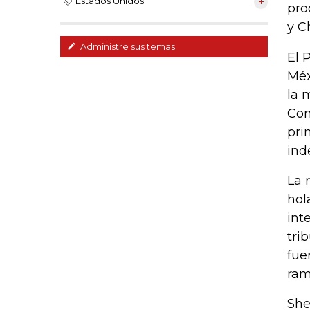
Estados Unidos
pro
y C
Administre sus temas
El 
Méx
la 
Con
pri
ind
La 
hol
int
tri
fue
ram
She