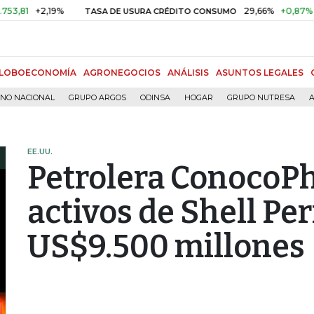
+2,19%
29,66%
+0,87%
+3,02%
TASA DE USURA CRÉDITO CONSUMO
LOBOECONOMÍA
AGRONEGOCIOS
ANÁLISIS
ASUNTOS LEGALES
RNO NACIONAL
GRUPO ARGOS
ODINSA
HOGAR
GRUPO NUTRESA
A
EE.UU.
Petrolera ConocoPh
activos de Shell Pe
US$9.500 millones