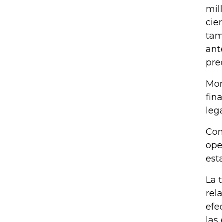
mil
cie
tam
ant
pre
Mor
fin
lega
Con
ope
est
La 
rel
efe
las