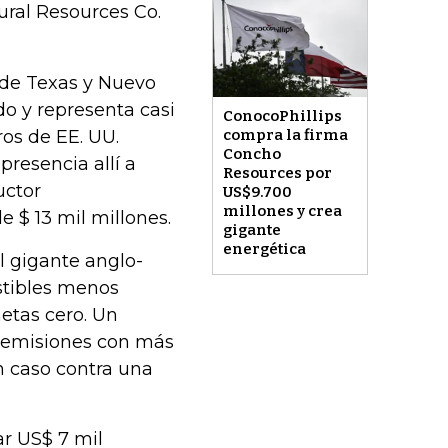
ural Resources Co.
 de Texas y Nuevo
o y representa casi
ConocoPhillips
ros de EE. UU.
compra la firma
Concho
resencia allí a
Resources por
uctor
US$9.700
millones y crea
 $ 13 mil millones.
gigante
energética
l gigante anglo-
stibles menos
etas cero. Un
s emisiones con más
n caso contra una
ar US$ 7 mil