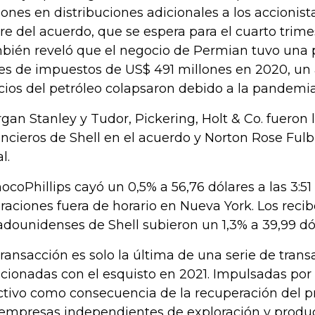
lones en distribuciones adicionales a los accionis
rre del acuerdo, que se espera para el cuarto trim
bién reveló que el negocio de Permian tuvo una 
es de impuestos de US$ 491 millones en 2020, un 
cios del petróleo colapsaron debido a la pandemia
gan Stanley y Tudor, Pickering, Holt & Co. fueron 
ancieros de Shell en el acuerdo y Norton Rose Fulb
l.
ocoPhillips cayó un 0,5% a 56,76 dólares a las 3:51 
raciones fuera de horario en Nueva York. Los reci
adounidenses de Shell subieron un 1,3% a 39,99 dó
transacción es solo la última de una serie de tran
acionadas con el esquisto en 2021. Impulsadas por
ctivo como consecuencia de la recuperación del pr
 empresas independientes de exploración y produc