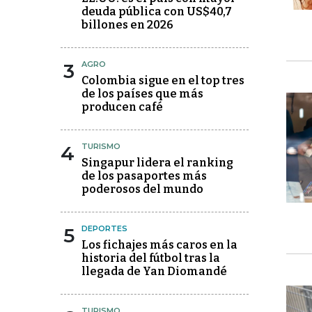
deuda pública con US$40,7
billones en 2026
3
AGRO
Colombia sigue en el top tres
de los países que más
producen café
4
TURISMO
Singapur lidera el ranking
de los pasaportes más
poderosos del mundo
5
DEPORTES
Los fichajes más caros en la
historia del fútbol tras la
llegada de Yan Diomandé
TURISMO