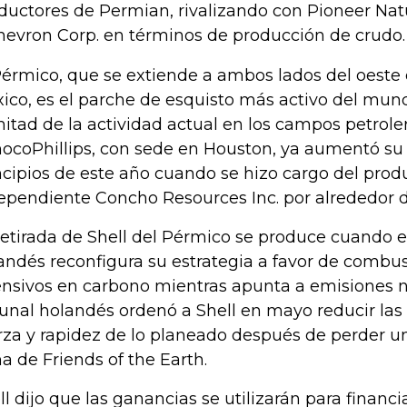
ductores de Permian, rivalizando con Pioneer Nat
hevron Corp. en términos de producción de crudo.
Pérmico, que se extiende a ambos lados del oeste
ico, es el parche de esquisto más activo del mund
mitad de la actividad actual en los campos petrole
ocoPhillips, con sede en Houston, ya aumentó su p
ncipios de este año cuando se hizo cargo del prod
ependiente Concho Resources Inc. por alrededor de
retirada de Shell del Pérmico se produce cuando e
andés reconfigura su estrategia a favor de combu
ensivos en carbono mientras apunta a emisiones n
bunal holandés ordenó a Shell en mayo reducir la
rza y ​​rapidez de lo planeado después de perder u
a de Friends of the Earth.
ll dijo que las ganancias se utilizarán para financi