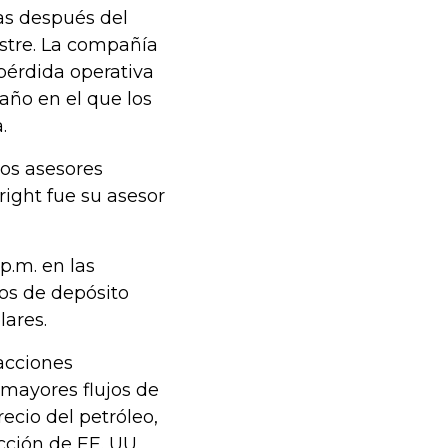
tas después del
estre. La compañía
pérdida operativa
año en el que los
.
los asesores
right fue su asesor
p.m. en las
bos de depósito
lares.
sacciones
 mayores flujos de
ecio del petróleo,
ción de EE. UU.