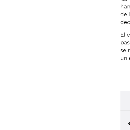
han
de 
dec
El 
pas
se 
un 