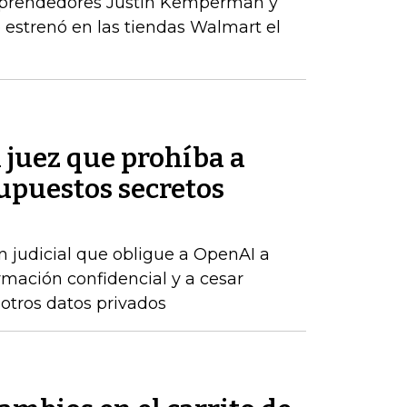
mprendedores Justin Kemperman y
estrenó en las tiendas Walmart el
n juez que prohíba a
upuestos secretos
n judicial que obligue a OpenAI a
rmación confidencial y a cesar
 otros datos privados