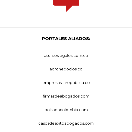
PORTALES ALIADOS:
asuntoslegales.com.co
agronegocios.co
empresas.larepublica.co
firmasdeabogados.com
bolsaencolombia.com
casosdeexitoabogados.com