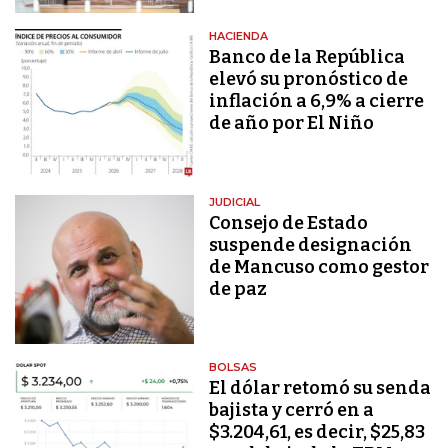
HACIENDA
Banco de la República
elevó su pronóstico de
inflación a 6,9% a cierre
de año por El Niño
JUDICIAL
Consejo de Estado
suspende designación
de Mancuso como gestor
de paz
BOLSAS
El dólar retomó su senda
bajista y cerró en a
$3.204,61, es decir, $25,83