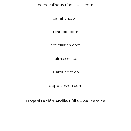
carnavalindustriacultural.com
canalrcn.com
rcnradio.com
noticiasrcn.com
lafm.com.co
alerta.com.co
deportesrcn.com
Organización Ardila Lülle - oal.com.co