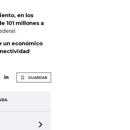
ento, en los
e 101 millones a
ederal.
ve un económico
conectividad
GUARDAR
ARA
Next slide