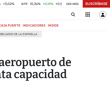
SUSCRÍBASE
%
10,34%
+0,10%
+0,98%
$ 416,91
+$ 0,05
+0,01%
DTF
UVR
VER MÁS
CAJA FUERTE
INDICADORES
INSIDE
BELARDO DE LA ESPRIELLA
 aeropuerto de
ta capacidad