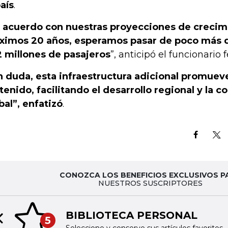
país
.
 acuerdo con nuestras proyecciones de crecimi
ximos 20 años, esperamos pasar de poco más d
 millones de pasajeros
”, anticipó el funcionario f
n duda, esta infraestructura adicional promue
tenido, facilitando el desarrollo regional y la 
bal”, enfatizó
.
CONOZCA LOS BENEFICIOS EXCLUSIVOS P
NUESTROS SUSCRIPTORES
BIBLIOTECA PERSONAL
5
Previous slide
Seleccione y conserve sus artículos favoritos