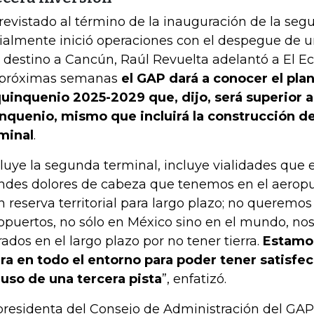
revistado al término de la inauguración de la seg
cialmente inició operaciones con el despegue de u
 destino a Cancún, Raúl Revuelta adelantó a El 
 próximas semanas
el GAP dará a conocer el pla
quinquenio 2025-2029 que, dijo, será superior a
nquenio, mismo que incluirá la construcción de
minal
.
cluye la segunda terminal, incluye vialidades que 
ndes dolores de cabeza que tenemos en el aeropu
n reserva territorial para largo plazo; no queremo
opuertos, no sólo en México sino en el mundo, n
rados en el largo plazo por no tener tierra.
Estamo
rra en todo el entorno para poder tener satisfe
luso de una tercera pista
”, enfatizó.
presidenta del Consejo de Administración del GAP