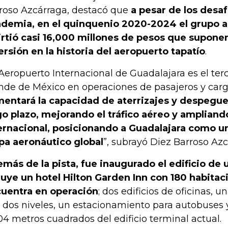
roso Azcárraga, destacó que
a pesar de los desaf
demia, en el quinquenio 2020-2024 el grupo a
irtió casi 16,000 millones de pesos que supone
ersión en la historia del aeropuerto tapatío
.
 Aeropuerto Internacional de Guadalajara es el te
nde de México en operaciones de pasajeros y carga 
entará la capacidad de aterrizajes y despegue
go plazo, mejorando el tráfico aéreo y ampliand
ernacional, posicionando a Guadalajara como un
a aeronáutico global
”, subrayó Diez Barroso Azc
más de la pista, fue inaugurado el edificio de
luye un hotel Hilton Garden Inn con 180 habitac
uentra en operación
; dos edificios de oficinas, 
 dos niveles, un estacionamiento para autobuses 
704 metros cuadrados del edificio terminal actual.