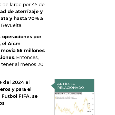
s de largo por 45 de
ad de aterrizaje y
ta y hasta 70% a
 Revuelta.
2 operaciones por
, el Aicm
 movía 56 millones
ciones
. Entonces,
, tener al menos 20
e del 2024 el
ARTÍCULO
RELACIONADO
eros y para el
 Futbol FIFA, se
os
.