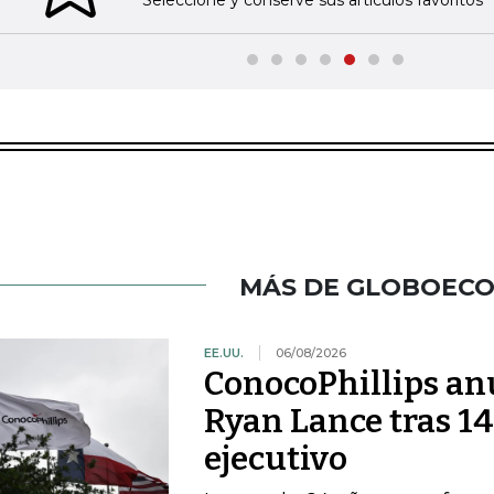
MÁS DE GLOBOEC
EE.UU.
06/08/2026
ConocoPhillips anu
Ryan Lance tras 14
ejecutivo