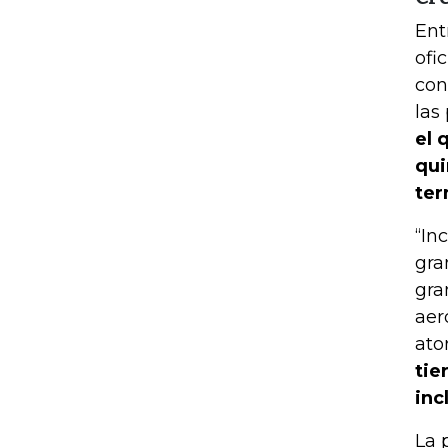
Ent
ofi
con
las
el 
qui
ter
“In
gra
gra
aer
ato
tie
inc
La 