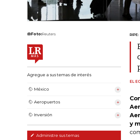
Foto:
Reuters
RIPE:
Agregue a sus temas de interés
EL E
México
Con
Aeropuertos
Aer
Aer
Inversión
y m
com
Administre sus temas