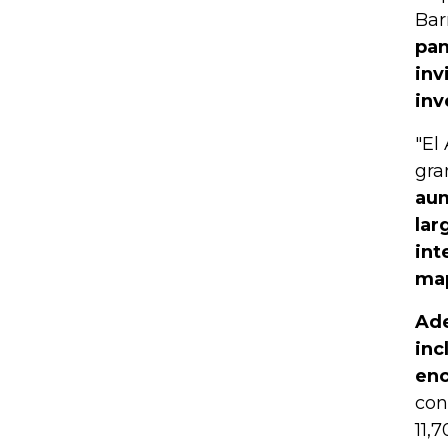
Bar
pan
inv
inv
"El
gra
aum
lar
int
map
Ade
inc
enc
con
11,