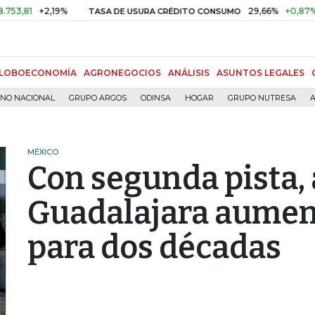
+2,19%
29,66%
+0,87%
+3,02
TASA DE USURA CRÉDITO CONSUMO
LOBOECONOMÍA
AGRONEGOCIOS
ANÁLISIS
ASUNTOS LEGALES
RNO NACIONAL
GRUPO ARGOS
ODINSA
HOGAR
GRUPO NUTRESA
A
MÉXICO
Con segunda pista,
Guadalajara aumen
para dos décadas