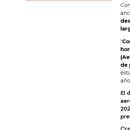
Con
anc
des
lar
“
Co
hor
(Ae
de 
ést
año
El 
aer
202
pre
Cr