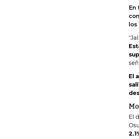
En 
con
los
“Ja
Est
sup
señ
El 
sal
des
Mo
El 
Os
2.1