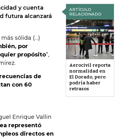
cidad y cuenta
ARTÍCULO
RELACIONADO
d futura alcanzará
 más sólida (…)
mbién, por
lquier propósito
”,
mírez.
Aerocivil reporta
normalidad en
 frecuencias de
El Dorado, pero
podría haber
ctan con 60
retrasos
guel Enrique Vallin
rea representó
mpleos directos en