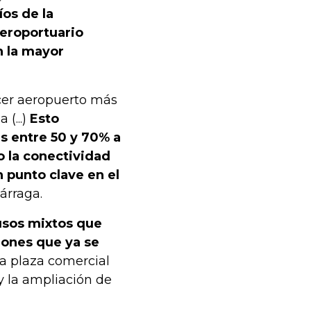
íos de la
eroportuario
n la mayor
rcer aeropuerto más
(...)
Esto
s entre 50 y 70% a
o la conectividad
 punto clave en el
árraga.
 usos mixtos que
iones que ya se
una plaza comercial
y la ampliación de