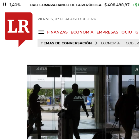
0%
$ 408.498,97
+$ 8.753,81
ORO COMPRA BANCO DE LA REPÚBLICA
VIERNES, 07 DE AGOSTO DE 2026
FINANZAS
ECONOMÍA
EMPRESAS
OCIO
G
TEMAS DE CONVERSACIÓN
ECONOMÍA
GOBIE